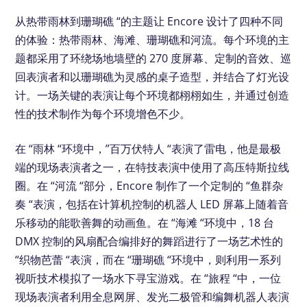
从热带雨林到珊瑚礁 “的主题让 Encore 设计了四种不同
的体验：热带雨林、海滩、珊瑚礁和河流。每个环境的主
题都采用了环绕场地墙壁的 270 度屏幕、定制的音效、巡
回表演者和以珊瑚礁为灵感的桌子造型，并结合了灯光设
计。一场关键的表演让每个环境都栩栩如生，并通过创造
性的技术制作为每个环境增色不少。
在 “雨林 “环境中，”百万伏特人 “表演了雷电，他是最极
端的现场表演者之一，在特技表演中使用了高压特斯拉线
圈。在 “河流 “部分，Encore 制作了一个定制的 “鱼群杂
奏 “表演，包括在计算机控制的机器人 LED 屏幕上随着音
乐移动的能歌善舞的动画鱼。在 “海滩 “环境中，18 台
DMX 控制的风扇配合编排好的舞蹈进行了一场艺术性的
“织物芭蕾 “表演，而在 “珊瑚礁 “环境中，则利用一系列
视听技术模拟了一场水下寻宝游戏。在 “旅程 “中，一位
现场表演者利用全息网屏、发光二极管和编舞机器人表演