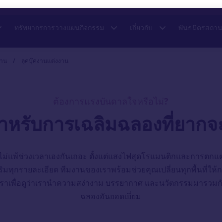
ทรัพยากรการวางแผนกิจกรรม
เกี่ยวกับ
พันธมิตรสถานท
งาน
/
ลุคบุ๊คงานแต่งงาน
ต้องการแรงบันดาลใจหรือไม่?
าหรับการเฉลิมฉลองที่ยากจ
ไม่แพ้ช่วงเวลาเองกันเถอะ ตั้งแต่แสงไฟสุดโรแมนติกและการตกแ
สริมทุกรายละเอียด ทีมงานของเราพร้อมช่วยคุณเปลี่ยนทุกพื้นที่ใ
าเพื่อดูว่าเรานำความสง่างาม บรรยากาศ และนวัตกรรมมารวมกัน
ฉลองอันยอดเยี่ยม