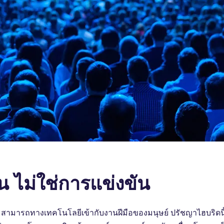
น ไม่ใช่การแข่งขัน
มารถทางเทคโนโลยีเข้ากับงานฝีมือของมนุษย์ ปรัชญาไฮบริดนี้ส