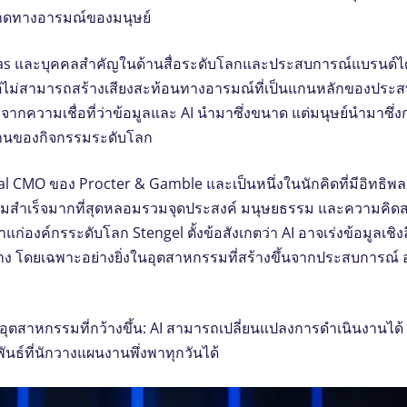
ดทางอารมณ์ของมนุษย์
และบุคคลสําคัญในด้านสื่อระดับโลกและประสบการณ์แบรนด์ได้เน้นย
ไม่สามารถสร้างเสียงสะท้อนทางอารมณ์ที่เป็นแกนหลักของประสบก
ากความเชื่อที่ว่าข้อมูลและ AI นํามาซึ่งขนาด แต่มนุษย์นํามาซึ
ฐานของกิจกรรมระดับโลก
al CMO ของ Procter & Gamble และเป็นหนึ่งในนักคิดที่มีอิทธิพ
วามสําเร็จมากที่สุดหลอมรวมจุดประสงค์ มนุษยธรรม และความคิดส
ก่องค์กรระดับโลก Stengel ตั้งข้อสังเกตว่า AI อาจเร่งข้อมูลเชิง
าง โดยเฉพาะอย่างยิ่งในอุตสาหกรรมที่สร้างขึ้นจากประสบการณ์ 
ตสาหกรรมที่กว้างขึ้น: AI สามารถเปลี่ยนแปลงการดําเนินงานไ
ธ์ที่นักวางแผนงานพึ่งพาทุกวันได้