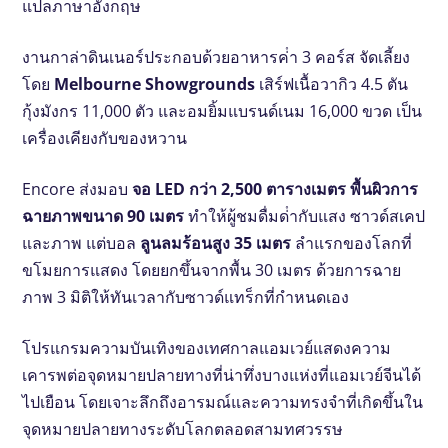
แปลภาษาอังกฤษ
งานกาล่าดินเนอร์ประกอบด้วยอาหารค่ํา 3 คอร์ส จัดเลี้ยง
โดย
Melbourne Showgrounds
เสิร์ฟเนื้อวากิว 4.5 ตัน
กุ้งมังกร 11,000 ตัว และอมยิ้มแบรนด์เนม 16,000 ขวด เป็น
เครื่องเคียงกับของหวาน
Encore ส่งมอบ
จอ LED กว่า 2,500 ตารางเมตร
พื้นผิวการ
ฉายภาพขนาด 90 เมตร
ทําให้ผู้ชมดื่มด่ํากับแสง ซาวด์สเคป
และภาพ แต่บอล
ลูนลมร้อนสูง 35 เมตร
ลําแรกของโลกที่
ขโมยการแสดง โดยยกขึ้นจากพื้น 30 เมตร ด้วยการฉาย
ภาพ 3 มิติให้ทันเวลากับซาวด์แทร็กที่กําหนดเอง
โปรแกรมความบันเทิงของเทศกาลแอมเวย์แสดงความ
เคารพต่อจุดหมายปลายทางที่น่าทึ่งบางแห่งที่แอมเวย์จีนได้
ไปเยือน โดยเจาะลึกถึงอารมณ์และความทรงจําที่เกิดขึ้นใน
จุดหมายปลายทางระดับโลกตลอดสามทศวรรษ