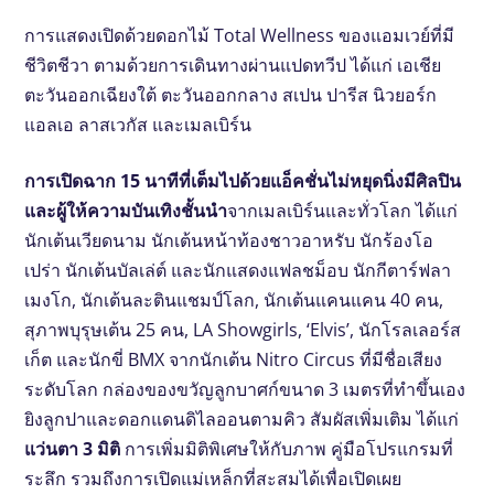
การแสดงเปิดด้วยดอกไม้ Total Wellness ของแอมเวย์ที่มี
ชีวิตชีวา ตามด้วยการเดินทางผ่านแปดทวีป ได้แก่ เอเชีย
ตะวันออกเฉียงใต้ ตะวันออกกลาง สเปน ปารีส นิวยอร์ก
แอลเอ ลาสเวกัส และเมลเบิร์น
การเปิดฉาก 15 นาทีที่เต็มไปด้วยแอ็คชั่นไม่หยุดนิ่งมีศิลปิน
และผู้ให้ความบันเทิงชั้นนํา
จากเมลเบิร์นและทั่วโลก ได้แก่
นักเต้นเวียดนาม นักเต้นหน้าท้องชาวอาหรับ นักร้องโอ
เปร่า นักเต้นบัลเล่ต์ และนักแสดงแฟลชม็อบ นักกีตาร์ฟลา
เมงโก, นักเต้นละตินแชมป์โลก, นักเต้นแคนแคน 40 คน,
สุภาพบุรุษเต้น 25 คน, LA Showgirls, ‘Elvis’, นักโรลเลอร์ส
เก็ต และนักขี่ BMX จากนักเต้น Nitro Circus ที่มีชื่อเสียง
ระดับโลก กล่องของขวัญลูกบาศก์ขนาด 3 เมตรที่ทําขึ้นเอง
ยิงลูกปาและดอกแดนดิไลออนตามคิว สัมผัสเพิ่มเติม ได้แก่
แว่นตา 3 มิติ
การเพิ่มมิติพิเศษให้กับภาพ คู่มือโปรแกรมที่
ระลึก รวมถึงการเปิดแม่เหล็กที่สะสมได้เพื่อเปิดเผย