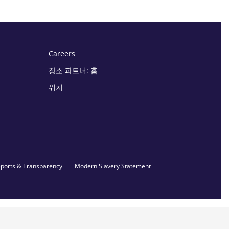
Careers
장소 파트너: 홈
위치
ports & Transparency
Modern Slavery Statement